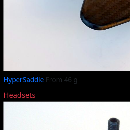
HyperSaddle
From 46 g
Headsets