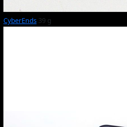
CyberEnds
39 g