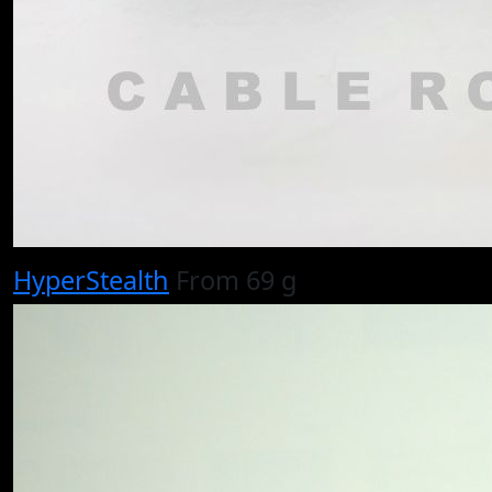
HyperStealth
From 69 g