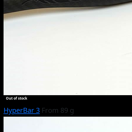
Out of stock
HyperBar 3
From 89 g