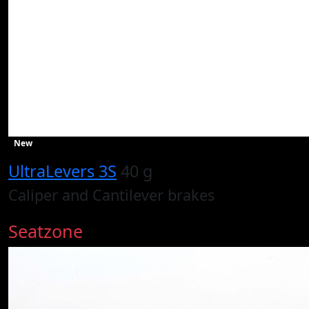
New
UltraLevers 3S
40 g
Caliper and Cantilever brakes
Seatzone