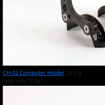
CH-02 Computer Holder
23.3 g
Adds only 16.8g !