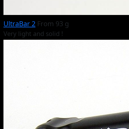
UltraBar 2
From 93 g
Very light and solid !