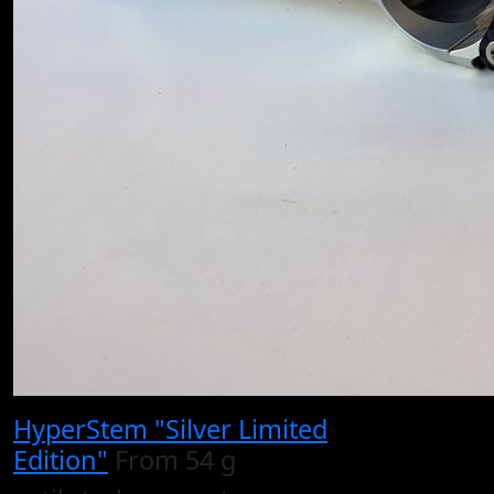
HyperStem "Silver Limited
Edition"
From 54 g