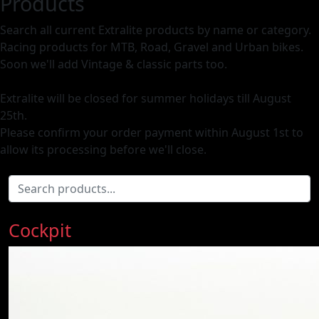
Products
Search all current Extralite products by name or category.
Racing products for MTB, Road, Gravel and Urban bikes.
Soon we'll add Vintage & classic parts too.
Extralite will be closed for summer holidays till August
25th.
Please confirm your order payment within August 1st to
allow its processing before we'll close.
Cockpit