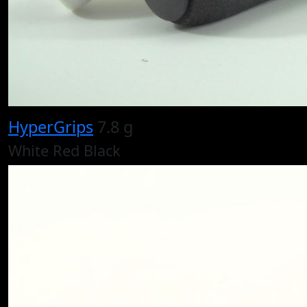
HyperGrips
7.8 g
White Red Black