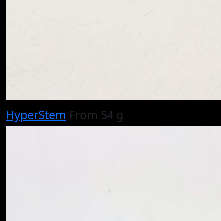
HyperStem
From 54 g