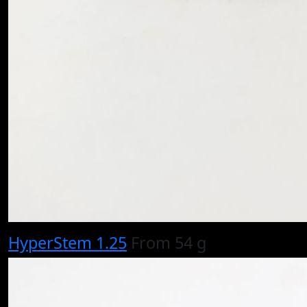
HyperStem 1.25
From 54 g