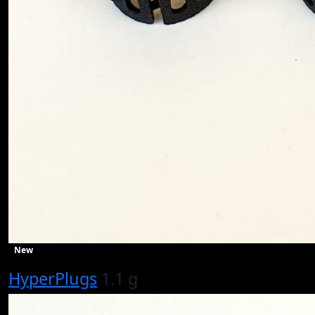
New
HyperPlugs
1.1 g